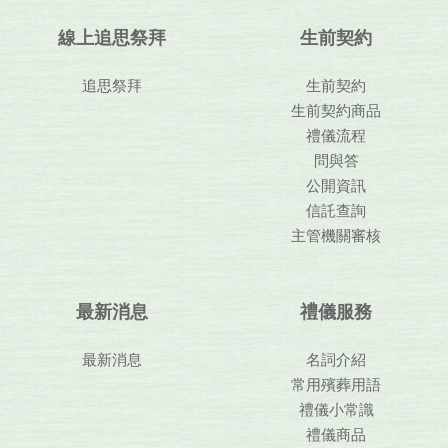
線上追思祭拜
生前契約
追思祭拜
生前契約
生前契約商品
禮儀流程
問與答
公開資訊
信託查詢
主管機關審核
最新消息
禮儀服務
最新消息
名詞介紹
常用殯葬用語
禮儀小常識
禮儀商品