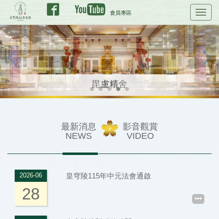
會員專區
Toggl
navig
皇穹陵紀念花園景觀 雨後景觀
永恆博愛
園區空拍
毘盧精舍
主塔
最新消息
影音觀賞
NEWS
VIDEO
皇穹陵115年中元法會通啟
2026-06
28
•••