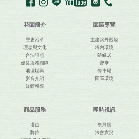
花園簡介
園區導覽
歷史沿革
主建築外觀塔
理念與文化
塔內環境
合法證照
隨緣居
優良服務團隊
齋堂
地理堪輿
停車場
影音介紹
園區環境
媒體報導
商品服務
即時視訊
塔位
祭拜廳
牌位
法會實況