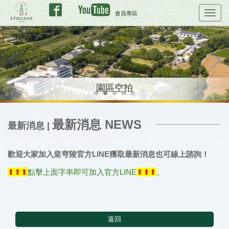
會員專區
Toggl
navig
皇穹陵紀念花園景觀 雨後景觀
永恆博愛
園區空拍
毘盧精舍
最新消息 NEWS
最新消息 |
歡迎大家加入皇穹陵官方LINE獲取最新消息也可線上諮詢！
⬆⬆⬆
點擊上面字串即可加入官方LINE
⬆⬆⬆
。
返回