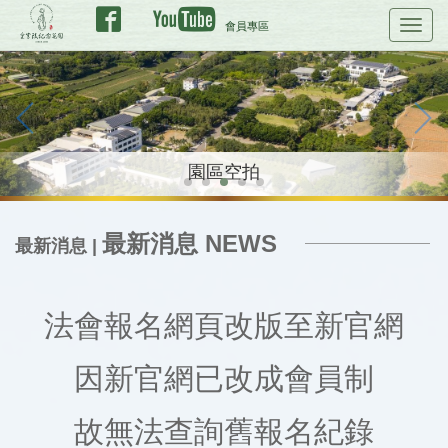
會員專區
Toggl
navig
皇穹陵紀念花園景觀 雨後景觀
永恆博愛
園區空拍
毘盧精舍
最新消息 NEWS
最新消息 |
法會報名網頁改版至新官網
因新官網已改成會員制
故無法查詢舊報名紀錄