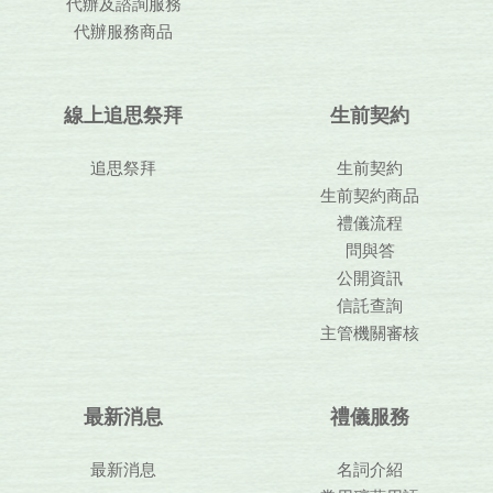
代辦及諮詢服務
代辦服務商品
線上追思祭拜
生前契約
追思祭拜
生前契約
生前契約商品
禮儀流程
問與答
公開資訊
信託查詢
主管機關審核
最新消息
禮儀服務
最新消息
名詞介紹