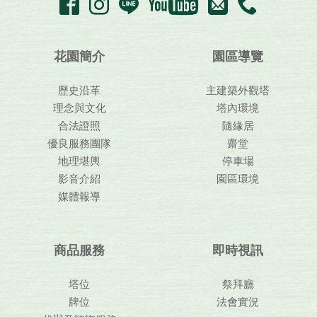
花園簡介
園區導覽
歷史沿革
主建築外觀塔
理念與文化
塔內環境
合法證照
隨緣居
優良服務團隊
齋堂
地理堪輿
停車場
影音介紹
園區環境
媒體報導
商品服務
即時視訊
塔位
祭拜廳
牌位
法會實況